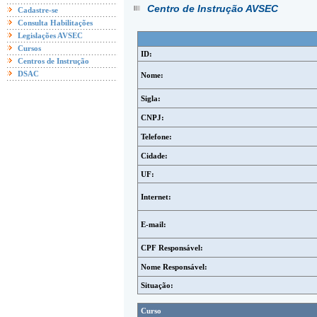
Centro de Instrução AVSEC
Cadastre-se
Consulta Habilitações
Legislações AVSEC
Cursos
ID:
Centros de Instrução
DSAC
Nome:
Sigla:
CNPJ:
Telefone:
Cidade:
UF:
Internet:
E-mail:
CPF Responsável:
Nome Responsável:
Situação:
Curso